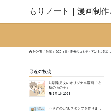
コ
ナ
ン
ビ
もりノート｜漫画制作
テ
ゲ
ン
ー
ツ
シ
へ
ョ
ス
ン
キ
に
ッ
移
HOME
雑記
5/26（日）開催のコミティア148に参加
プ
動
最近の投稿
幼馴染男女のオリジナル漫画「近
所のあの子」
1月 16, 2024
うさぎのLINEスタンプを作りまし