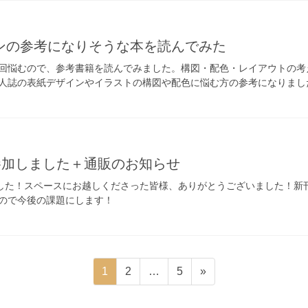
ンの参考になりそうな本を読んでみた
回悩むので、参考書籍を読んでみました。構図・配色・レイアウトの考
人誌の表紙デザインやイラストの構図や配色に悩む方の参考になりまし
参加しました＋通販のお知らせ
ました！スペースにお越しくださった皆様、ありがとうございました！新
ので今後の課題にします！
固
固
固
1
2
…
5
»
定
定
定
ペ
ペ
ペ