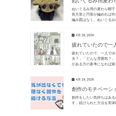
ぬいぐるみ用麦わ
ぬいぐるみ用の麦わら帽子
長方形と円形が編めれば作
編み図はなく、ぬいぐるみ
4月 29, 2026
疲れていたので一
疲れていたので、一人でゆっく
夫？」「どんな雰囲気？」
がある方の参考になれば嬉
4月 19, 2026
創作のモチベーシ
創作をしたい気持ちはある
す。続けられた方法を実体