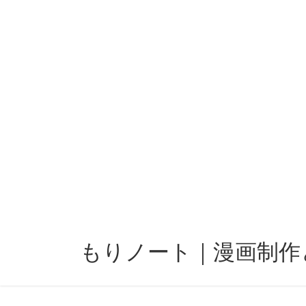
コ
ナ
ン
ビ
テ
ゲ
ン
ー
ツ
シ
へ
ョ
ス
ン
キ
に
ッ
移
プ
動
もりノート｜漫画制作